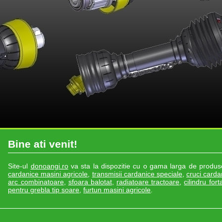
Bine ati venit!
Site-ul
donoangi.ro
va sta la dispozitie cu o gama larga de produ
cardanice masini agricole
,
transmisii cardanice speciale
,
cruci carda
arc combinatoare
,
sfoara balotat
,
radiatoare tractoare
,
cilindru fort
pentru grebla tip soare
,
furtun masini agricole
.